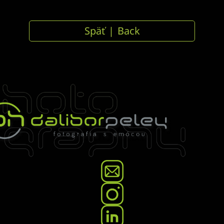
Preskočiť
na
Späť | Back
obsah