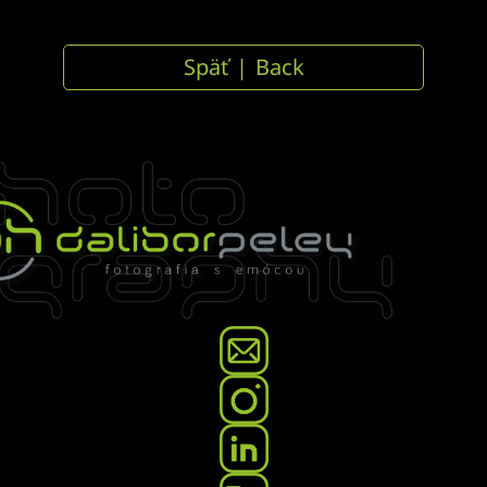
Preskočiť
na
Späť | Back
obsah